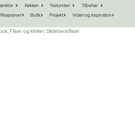
ærelse
Køkken
Natursten
Tilbehør
 fliseprøver
Butik
Projekt
Viden og inspiration
look
,
Fliser og klinker
,
Sildebensfliser