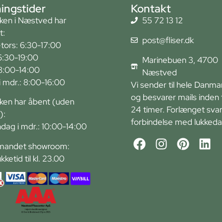
ingstider
Kontakt
kken i Næstved har
55 72 13 12
t:
post@fliser.dk
tors: 6:30-17:00
6:30-19:00
Marinebuen 3, 4700
 8:00-14:00
Næstved
r i mdr.: 8:00-16:00
Vi sender til hele Danma
og besvarer mails inden 
kken har åbent (uden
24 timer. Forlænget svart
):
forbindelse med lukkeda
ndag i mdr.: 10:00-14:00
andet showroom:
ukketid til kl. 23.00