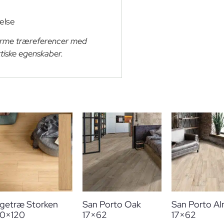
else
varme træreferencer med
tiske egenskaber.
getræ Storken
San Porto Oak
San Porto A
0×120
17×62
17×62