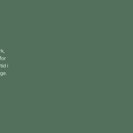
rk,
for
id i
ge.