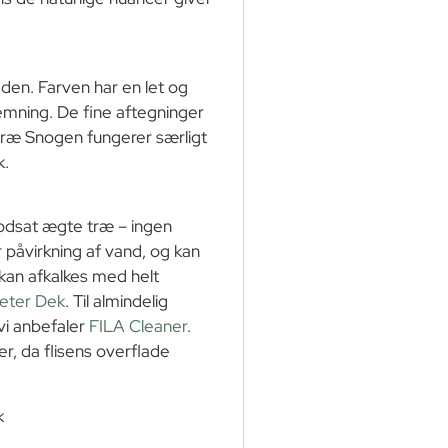
laden. Farven har en let og
temning. De fine aftegninger
træ Snogen fungerer særligt
k.
odsat ægte træ – ingen
 påvirkning af vand, og kan
 kan afkalkes med helt
eter Dek
. Til almindelig
vi anbefaler
FILA Cleaner
.
, da flisens overflade
k