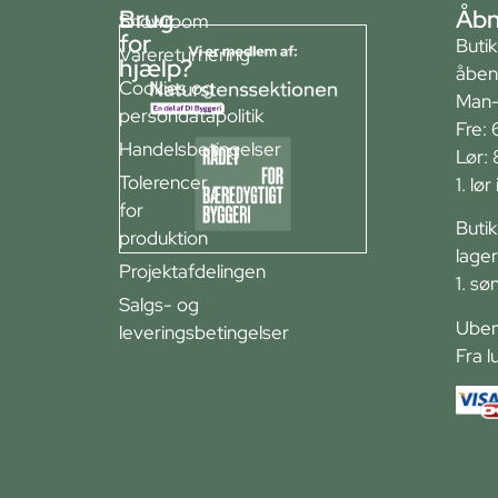
Brug
Åbn
Showroom
for
Buti
Varereturnering
hjælp?
åben
Cookies og
Man-
persondatapolitik
Fre: 
Handelsbetingelser
Lør:
Tolerencer
1. lø
for
Buti
produktion
lager
Projektafdelingen
1. sø
Salgs- og
Ubem
leveringsbetingelser
Fra l