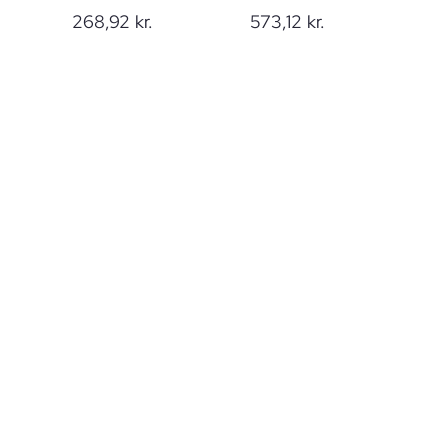
268,92
kr.
573,12
kr.