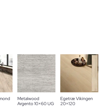
lmond
Metalwood
Egetræ Vikingen
Argento 10×60 UG
20×120