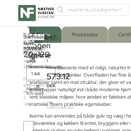
Forside
/
4.3
Shop
/
Fliser og klinker
/
Fliser med trælook
/ Eget
Beskrivelse
Produktdata
Certif
Egetræ
397,94
kr.
BEREGN
på
Produktet
Serie
Overflade
Størrelse
:
DIN
Google
skal
farve
Mat
:
Snogen
pr.
PRIS
baseret
sendes
SNOGEN
20×120
M²
Egetræ
på
fra
Angiv
Mat
214
1
vores
antal
m²
anmeldelser
fjernlager
kasse(r)
Egetræ er en fliseserie med et roligt, naturtro t
–
573.12
klassiske egetræsplanker. Overfladen har fine å
Forventet
variationer samt en mat struktur, der giver et 
=
leveringstid
DKK
Medregn
Serien passer naturligt ind i både moderne hjem
er:
ⓘ
10% spild
mere klassiske miljøer, hvor ønsket er følelsen
Vis
3
mig
uger
keramiske flisers praktiske egenskaber.
mellemregningen
Fliserne kan anvendes på både gulv og væg i h
badeværelse og køkken til entré, bryggers elle
Antal
plankelook skaber en rolig helhed i rummet, men