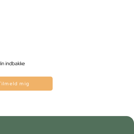
din indbakke
Tilmeld mig