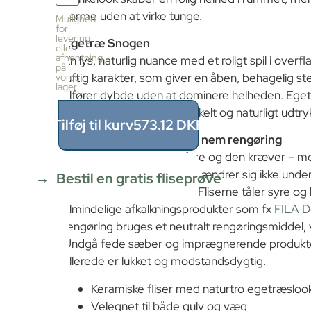
fliser
pr.
varme uden at virke tunge.
Mulighed
kasse
for
levering
6
Egetræ Snogen
eller
stk
afhentning
En lys, naturlig nuance med et roligt spil i overf
≈
på
luftig karakter, som giver en åben, behagelig s
vores
1.44m²
lager
Pris
tilfører dybde uden at dominere helheden. Ege
pr.
godt, hvor ønsket er et enkelt og naturligt udtry
kasse
Tilføj til kurv
573.12
DKK
573.12
Ingen vedligeholdelse og nem rengøring
DKK
Egetræ er en keramisk flise og den kræver – m
1.44
m²
÷
overfladebehandling. Den ændrer sig ikke under
Bestil en gratis fliseprøve
1.44m²
sagtens bruges i vådrum. Fliserne tåler syre og
≈
almindelige afkalkningsprodukter som fx
FILA D
1
x
rengøring bruges et neutralt rengøringsmiddel, 
573.12
Undgå fede sæber og imprægnerende produkter
=
allerede er lukket og modstandsdygtig.
573.12
DKK
Keramiske fliser med naturtro egetræsloo
Velegnet til både gulv og væg