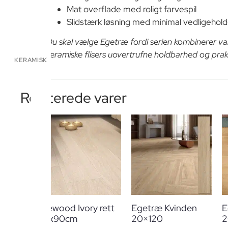
Mat overflade med roligt farvespil
Slidstærk løsning med minimal vedligehold
Du skal vælge Egetræ fordi serien kombinerer 
keramiske flisers uovertrufne holdbarhed og prak
KERAMISK
Relaterede varer
Newood Ivory rett
Egetræ Kvinden
E
15x90cm
20×120
2