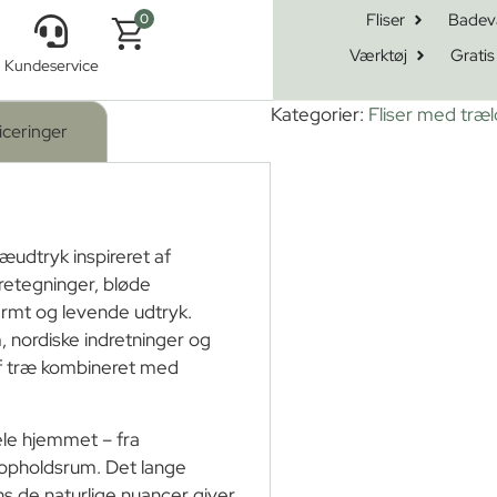
Fliser
Badev
0
Værktøj
Gratis
Kundeservice
ræ Snogen 20×120
Kategorier:
Fliser med træ
iceringer
ræudtryk inspireret af
retegninger, bløde
varmt og levende udtryk.
, nordiske indretninger og
 af træ kombineret med
ele hjemmet – fra
r opholdsrum. Det lange
s de naturlige nuancer giver