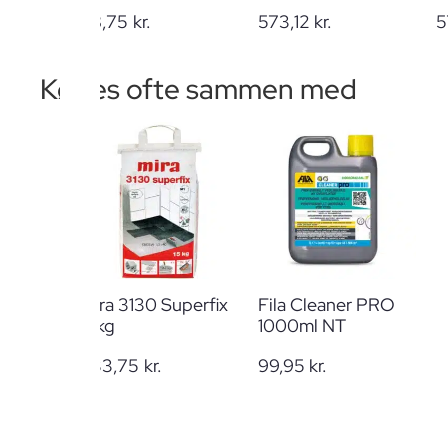
68,75
kr.
573,12
kr.
5
Købes ofte sammen med
Mira 3130 Superfix
Fila Cleaner PRO
15kg
1000ml NT
233,75
kr.
99,95
kr.