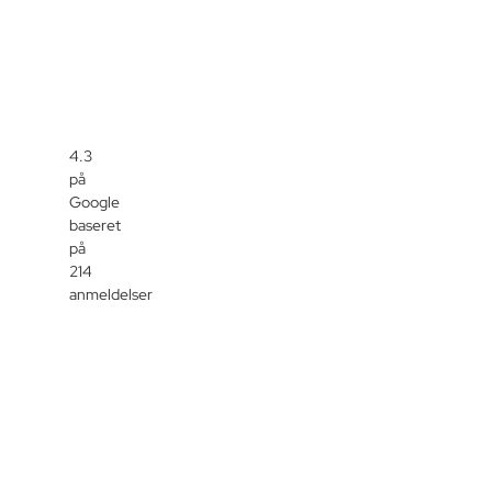
4.3
på
Google
baseret
på
214
anmeldelser