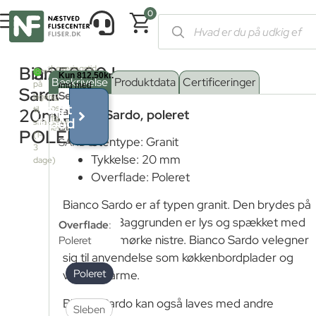
0
Forside
/
Shop
/
Skæreri plader og materialer
/
Stenplader
/
Gran
Bianco
3.250,00
kr.
Leveringstid
2
18m
fra
Beskrivelse
Produktdata
Certificeringer
på
fjernlager:
Sardo
Serie
lager
Kontakt
Få et
os
til
farve
:
20mm,
Bianco Sardo, poleret
for
tilbud
strakslevering
BIANCO
leveringstid
POLERET
(1-
Stentype: Granit
SARDO
3
Tykkelse: 20 mm
dage)
Overflade: Poleret
Bianco Sardo er af typen granit. Den brydes på
Sardinien. Baggrunden er lys og spækket med
Overflade
:
grålige og mørke nistre. Bianco Sardo velegner
Poleret
sig til anvendelse som køkkenbordplader og
Poleret
vindueskarme.
Bianco Sardo kan også laves med andre
Sleben