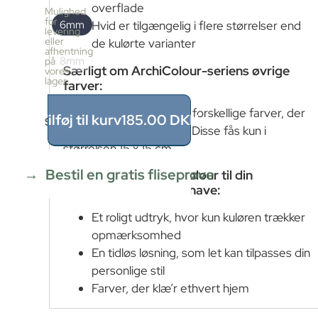
pr.
overflade
Mulighed
kasse
for
6mm
Hvid er tilgængelig i flere størrelser end
levering
50
eller
de kulørte varianter
stk
afhentning
8mm
≈
på
Særligt om ArchiColour-seriens øvrige
vores
1m²
lager
farver:
Pris
pr.
Serien rummer over 40 forskellige farver, der
kasse
Tilføj til kurv
185.00
DKK
Størrelse
185
alle har blank overflade. Disse fås kun i
DKK
størrelsen 15 x 15 cm.
1.00
m²
÷
Bestil en gratis fliseprøve
Du skal vælge ArchiColour til din
1m²
indretning, hvis du vil have:
≈
1
Et roligt udtryk, hvor kun kuløren trækker
x
opmærksomhed
185
=
En tidløs løsning, som let kan tilpasses din
185.00
personlige stil
DKK
Farver, der klæ’r ethvert hjem