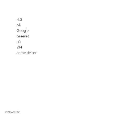
4.3
på
Google
baseret
på
214
anmeldelser
KERAMISK