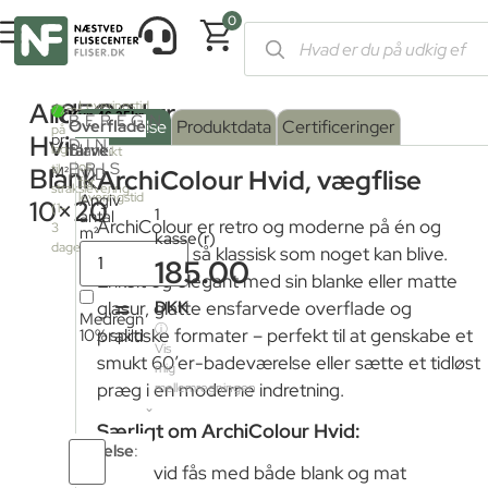
0
Forside
/
Shop
/
Fliser og klinker
/
Farvede fliser
/ ArchiColour H
ArchiColour
185,00
kr.
Leveringstid
2
77m
BEREGN
fra
Serie
Overflade
:
Beskrivelse
Produktdata
Certificeringer
på
fjernlager:
Hvid
pr.
DIN
farve
Blank
:
lager
Kontakt
PRIS
os
til
Blank
M²
HVID
ArchiColour Hvid, vægflise
for
Blank
strakslevering
leveringstid
Angiv
10×20
(1-
1
antal
ArchiColour er retro og moderne på én og
3
m²
kasse(r)
Mat
dage)
samme tid, så klassisk som noget kan blive.
185.00
Enkelt og elegant med sin blanke eller matte
=
DKK
glasur, glatte ensfarvede overflade og
Medregn
ⓘ
10% spild
praktiske formater – perfekt til at genskabe et
Vis
smukt 60’er-badeværelse eller sætte et tidløst
mig
præg i en moderne indretning.
mellemregningen
Særligt om ArchiColour Hvid:
Tykkelse
:
Antal
Hvid fås med både blank og mat
6mm
fliser