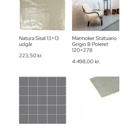
Natura Sisal 13×13
Marmoker Statuario
udgår
Grigio B Poleret
120×278
223,50
kr.
4.498,00
kr.