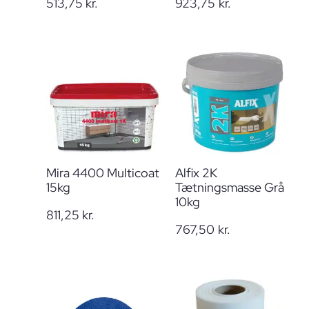
513,75
kr.
923,75
kr.
Mira 4400 Multicoat
Alfix 2K
15kg
Tætningsmasse Grå
10kg
811,25
kr.
767,50
kr.