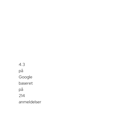
4.3
på
Google
baseret
på
214
anmeldelser