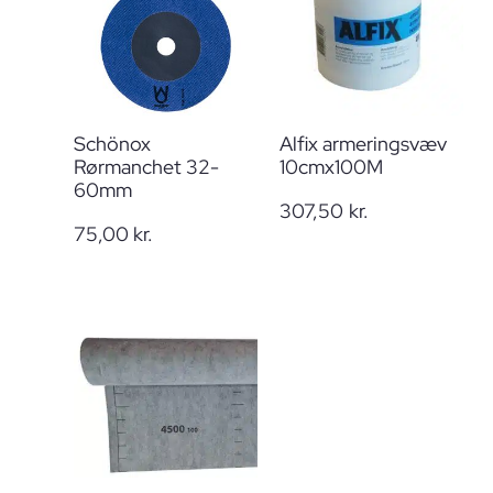
Schönox
Alfix armeringsvæv
Rørmanchet 32-
10cmx100M
60mm
307,50
kr.
75,00
kr.