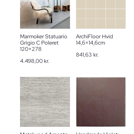
Marmoker Statuario
ArchiFloor Hvid
Grigio C Poleret
14,6×14,6cm
120×278
841,63
kr.
4.498,00
kr.