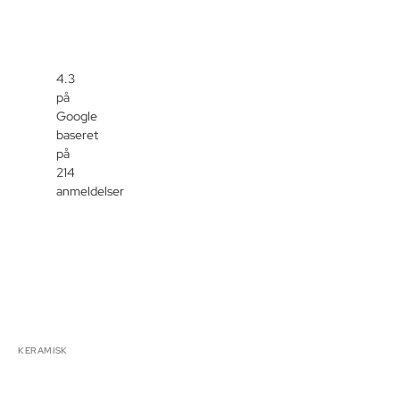
4.3
på
Google
baseret
på
214
anmeldelser
KERAMISK