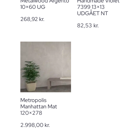
Metalwood Argento
Handmade Violet
10×60 UG
7399 13×13
UDGÅET NT
268,92
kr.
82,53
kr.
Metropolis
Manhattan Mat
120×278
2.998,00
kr.