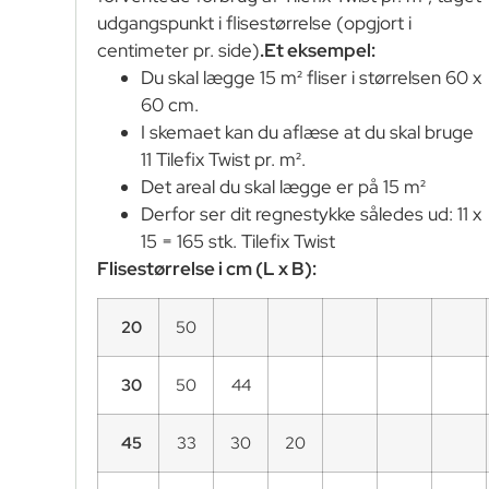
udgangspunkt i flisestørrelse (opgjort i
centimeter pr. side)
.
Et eksempel:
Du skal lægge 15 m² fliser i størrelsen 60 x
60 cm.
I skemaet kan du aflæse at du skal bruge
11 Tilefix Twist pr. m².
Det areal du skal lægge er på 15 m²
Derfor ser dit regnestykke således ud: 11 x
15 = 165 stk. Tilefix Twist
Flisestørrelse i cm (L x B):
20
50
30
50
44
45
33
30
20