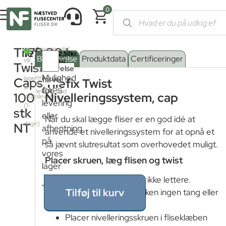
0
Forside
/
Shop
/
Værktøj
/
Værktøj til lægning
/ Tilefix Twist Cap
Tilefix
170,00
kr.
Leveringstid
24
fra
Beskrivelse
Produktdata
Certificeringer
stk.
fjernlager:
Twist
Serie
Størrelse
på
Kontakt
Mulighed
os
lager
farve
:
Caps
Tilefix Twist
for
til
for
CAPS
leveringstid
100
Nivelleringssystem, cap
strakslevering
levering
(1-
stk
eller
3
Når du skal lægge fliser er en god idé at
dage)
NT
afhentning
anvende et nivelleringssystem for at opnå et
på
så jævnt slutresultat som overhovedet muligt.
vores
Placer skruen, læg flisen og twist
lager
Med Tilefix Twist bliver det ikke lettere.
Tykkelse
:
Tilføj til kurv
Systemet her kræver hverken ingen tang eller
andet kompliceret værktøj.
Placer nivelleringsskruen i fliseklæben