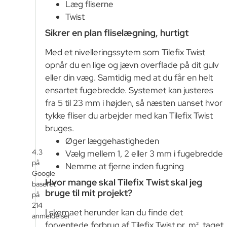
Læg fliserne
Twist
Sikrer en plan fliselægning, hurtigt
Med et nivelleringssytem som Tilefix Twist
opnår du en lige og jævn overflade på dit gulv
eller din væg. Samtidig med at du får en helt
ensartet fugebredde. Systemet kan justeres
fra 5 til 23 mm i højden, så næsten uanset hvor
tykke fliser du arbejder med kan Tilefix Twist
bruges.
Øger læggehastigheden
4.3
Vælg mellem 1, 2 eller 3 mm i fugebredde
på
Nemme at fjerne inden fugning
Google
Hvor mange skal Tilefix Twist skal jeg
baseret
bruge til mit projekt?
på
214
I skemaet herunder kan du finde det
anmeldelser
forventede forbrug af Tilefix Twist pr. m², taget