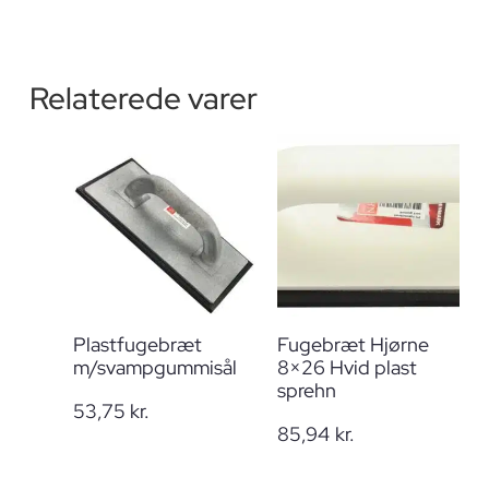
Relaterede varer
Plastfugebræt
Fugebræt Hjørne
m/svampgummisål
8×26 Hvid plast
sprehn
53,75
kr.
85,94
kr.