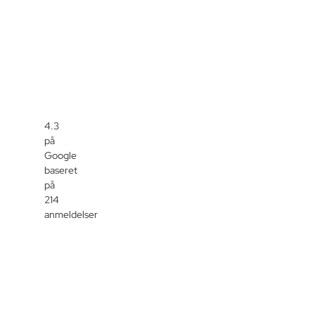
4.3
på
Google
baseret
på
214
anmeldelser