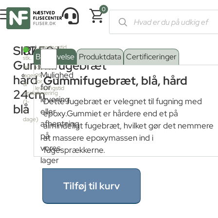
0
Forside
/
Shop
/
Værktøj
/
Værktøj til fugning
/
Fugebræt
/ SIRI
SIRI
87,50
kr.
Leveringstid
110
fra
Beskrivelse
Produktdata
Certificeringer
stk.
fjernlager:
Gummifugebræt
på
Kontakt
Mulighed
os
lager
hård
Gummifugebræt, blå, hård
for
til
for
leveringstid
24cm
strakslevering
levering
Dette fugebræt er velegnet til fugning med
(1-
blå
eller
3
epoxy.Gummiet er hårdere end et på
dage)
afhentning
almindeligt fugebræt, hvilket gør det nemmere
på
at massere epoxymassen ind i
vores
fugesprækkerne.
lager
Tilføj til kurv