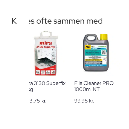
Købes ofte sammen med
Mira 3130 Superfix
Fila Cleaner PRO
15kg
1000ml NT
233,75
kr.
99,95
kr.