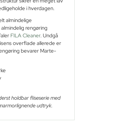
truktur sikrer en meget lav
edligeholde i hverdagen.
elt almindelige
il almindelig rengøring
faler
FILA Cleaner
. Undgå
sens overflade allerede er
rengøring bevarer Marte-
rke
v
derst holdbar fliseserie med
 marmorlignende udtryk.