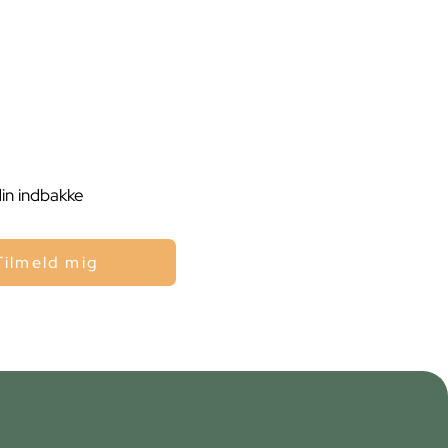
din indbakke
Tilmeld mig