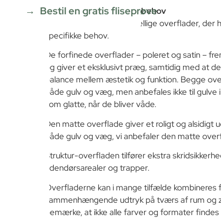
Bestil en gratis fliseprøve
Overflader til forskellige behov
Serien tilbyder flere forskellige overflader, der h
specifikke behov.
De forfinede overflader – poleret og satin – fre
og giver et eksklusivt præg, samtidig med at d
balance mellem æstetik og funktion. Begge ov
både gulv og væg, men anbefales ikke til gulve
som glatte, når de bliver våde.
Den matte overflade giver et roligt og alsidigt
både gulv og væg, vi anbefaler den matte overfl
Struktur-overfladen tilfører ekstra skridsikkerhe
udendørsarealer og trapper.
Overfladerne kan i mange tilfælde kombineres f
sammenhængende udtryk på tværs af rum og zo
bemærke, at ikke alle farver og formater findes i