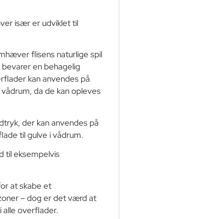
ver især er udviklet til
mhæver flisens naturlige spil
e bevarer en behagelig
erflader kan anvendes på
 i vådrum, da de kan opleves
 udtryk, der kan anvendes på
ade til gulve i vådrum.
d til eksempelvis
or at skabe et
ner – dog er det værd at
 alle overflader.