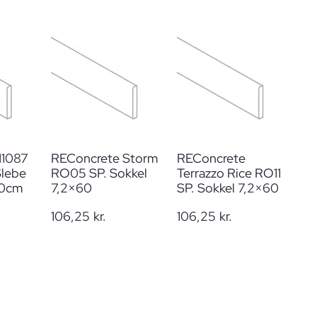
M1087
REConcrete Storm
REConcrete
lebe
RO05 SP. Sokkel
Terrazzo Rice RO11
40cm
7,2×60
SP. Sokkel 7,2×60
106,25
kr.
106,25
kr.