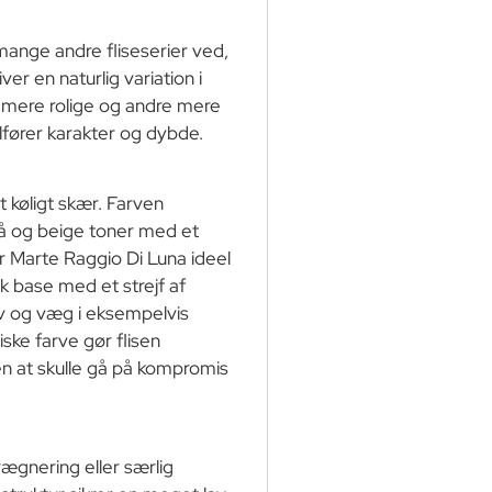
 mange andre fliseserier ved,
iver en naturlig variation i
r mere rolige og andre mere
ilfører karakter og dybde.
t køligt skær. Farven
rå og beige toner med et
r Marte Raggio Di Luna ideel
sk base med et strejf af
lv og væg i eksempelvis
ke farve gør flisen
en at skulle gå på kompromis
ægnering eller særlig