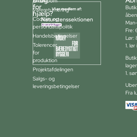
Brug
Åbn
Showroom
for
Buti
Varereturnering
hjælp?
åben
Cookies og
Man-
persondatapolitik
Fre: 
Handelsbetingelser
Lør:
Tolerencer
1. lø
for
Buti
produktion
lager
Projektafdelingen
1. sø
Salgs- og
Ubem
leveringsbetingelser
Fra l