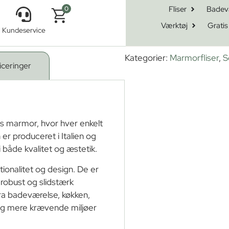
Fliser
Badev
0
Værktøj
Gratis
Kundeservice
 Di Luna Battiscopa
Kategorier:
Marmorfliser
,
S
iceringer
ens marmor, hvor hver enkelt
 er produceret i Italien og
i både kvalitet og æstetik.
tionalitet og design. De er
robust og slidstærk
fra badeværelse, køkken,
r og mere krævende miljøer