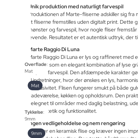
Unik produktion med naturligt farvespil
Produktionen af Marte-fliserne adskiller sig fra
at fliserne fremstilles uden digitalt print. Dette g
mønster og farvespil, hvor nogle fliser fremstå
levende. Resultatet er et autentisk udtryk, der t
Marte Raggio Di Luna
Marte Raggio Di Luna er lys og raffineret med e
Overflade
:
fremstår som en elegant kombination af lyse g
Mat
fint, tæt farvespil. Den afdæmpede karakter gø
til indretninger, hvor der ønskes en lys, harmoni
Mat
eksklusivitet. Flisen fungerer smukt på både gu
badeværelse, køkken og opholdsrum. Den praktis
velegnet til områder med daglig belastning, ud
med æstetik og funktionalitet.
Tykkelse
:
9mm
Ingen vedligeholdelse og nem rengøring
Marte er en keramisk flise og kræver ingen impr
9mm