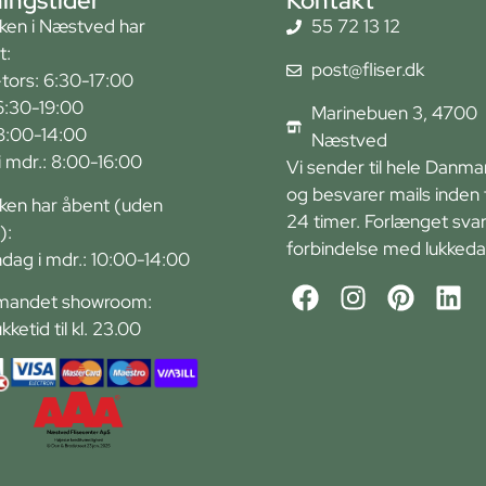
ingstider
Kontakt
kken i Næstved har
55 72 13 12
t:
post@fliser.dk
tors: 6:30-17:00
6:30-19:00
Marinebuen 3, 4700
 8:00-14:00
Næstved
r i mdr.: 8:00-16:00
Vi sender til hele Danma
og besvarer mails inden 
kken har åbent (uden
24 timer. Forlænget svart
):
forbindelse med lukkeda
ndag i mdr.: 10:00-14:00
andet showroom:
ukketid til kl. 23.00