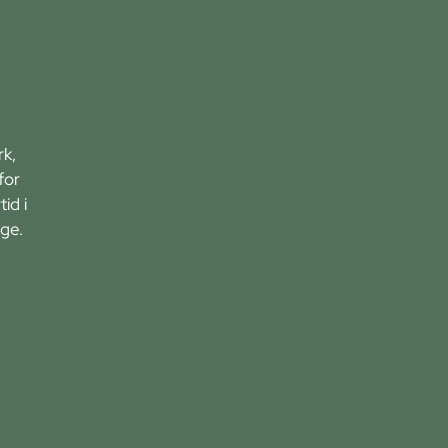
rk,
for
id i
ge.