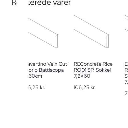
Relaterede varer
Travertino Vein Cut
REConcrete Rice
E
Avorio Battiscopa
RO01 SP. Sokkel
R
7x60cm
7,2×60
S
7
106,25
kr.
106,25
kr.
7