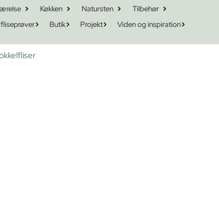
ærelse
Køkken
Natursten
Tilbehør
 fliseprøver
Butik
Projekt
Viden og inspiration
okkelfliser