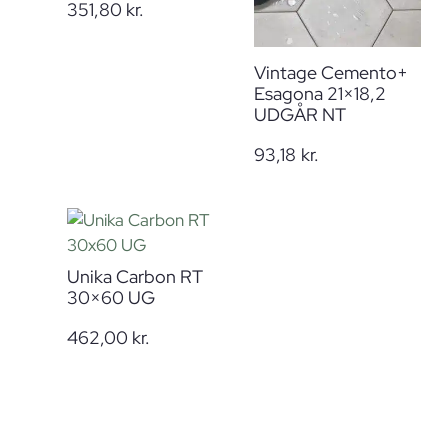
351,80
kr.
Vintage Cemento+
Esagona 21×18,2
UDGÅR NT
93,18
kr.
Unika Carbon RT
30×60 UG
462,00
kr.