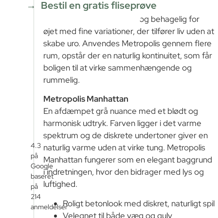
Bestil en gratis fliseprøve
Overfladen fremstår blød og behagelig for
øjet med fine variationer, der tilfører liv uden at
skabe uro. Anvendes Metropolis gennem flere
rum, opstår der en naturlig kontinuitet, som får
boligen til at virke sammenhængende og
rummelig.
Metropolis Manhattan
En afdæmpet grå nuance med et blødt og
harmonisk udtryk. Farven ligger i det varme
spektrum og de diskrete undertoner giver en
4.3
naturlig varme uden at virke tung. Metropolis
på
Manhattan fungerer som en elegant baggrund
Google
i indretningen, hvor den bidrager med lys og
baseret
luftighed.
på
214
Roligt betonlook med diskret, naturligt spil
anmeldelser
Velegnet til både væg og gulv