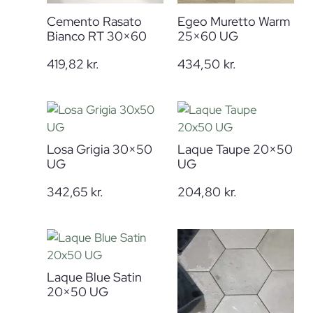
Cemento Rasato
Egeo Muretto Warm
Bianco RT 30×60
25×60 UG
419,82
kr.
434,50
kr.
Losa Grigia 30×50
Laque Taupe 20×50
UG
UG
342,65
kr.
204,80
kr.
Laque Blue Satin
20×50 UG