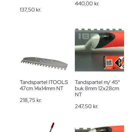
440,00
kr.
137,50
kr.
Tandspartel ITOOLS
Tandspartel m/ 45°
47cm 14x14mm NT
buk 8mm 12x28cm
NT
218,75
kr.
247,50
kr.