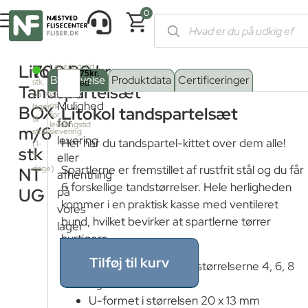
0
Forside
/
Shop
/
Værktøj
/
Værktøj til lægning
/
Tandspartler
/ Li
Litokol
700,00
kr.
Leveringstid
1
fra
Beskrivelse
Produktdata
Certificeringer
stk.
fjernlager:
Tandspartelsæt
på
Kontakt
Mulighed
os
lager
BOX
Litokol tandspartelsæt
for
til
for
leveringstid
m/6
strakslevering
levering
Her har du tandspartel-kittet over dem alle!
(1-
stk
eller
3
Spartlerne er fremstillet af rustfrit stål og du får
dage)
NT
afhentning
6 forskellige tandstørrelser. Hele herligheden
UG
på
kommer i en praktisk kasse med ventileret
vores
bund, hvilket bevirker at spartlerne tørrer
lager
hurtigere.
Tilføj til kurv
Kvadratiske tænder i størrelserne 4, 6, 8
og 10 mm
U-formet i størrelsen 20 x 13 mm