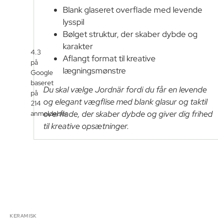
Blank glaseret overflade med levende
lysspil
Bølget struktur, der skaber dybde og
karakter
4.3
Aflangt format til kreative
på
lægningsmønstre
Google
baseret
Du skal vælge Jordnär fordi du får en levende
på
og elegant vægflise med blank glasur og taktil
214
overflade, der skaber dybde og giver dig frihed
anmeldelser
til kreative opsætninger.
KERAMISK