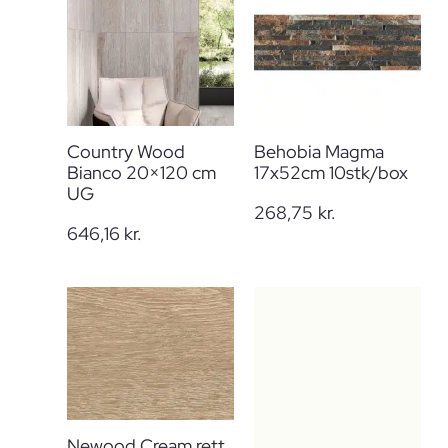
Country Wood
Behobia Magma
Bianco 20×120 cm
17x52cm 10stk/box
UG
268,75
kr.
646,16
kr.
Newood Cream rett.