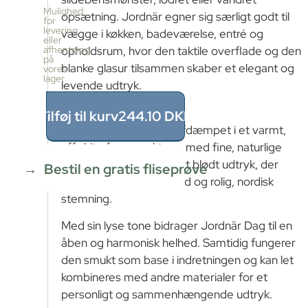
pr.
Mulighed
opsætning. Jordnär egner sig særligt godt til
kasse
for
levering
25
vægge i køkken, badeværelse, entré og
eller
stk
afhentning
opholdsrum, hvor den taktile overflade og den
≈
på
blanke glasur tilsammen skaber et elegant og
vores
0.49m²
lager
levende udtryk.
Pris
pr.
kasse
Jordnär Dag
Tilføj til kurv
244.10
DKK
244.1
Jordnär Dag er lys og afdæmpet i et varmt,
DKK
offwhite farvespektrum med fine, naturlige
0.49
m²
÷
variationer. Farven har et blødt udtryk, der
Bestil en gratis fliseprøve
0.49m²
tilfører rummet en lethed og rolig, nordisk
≈
stemning.
1
x
Med sin lyse tone bidrager Jordnär Dag til en
244.1
=
åben og harmonisk helhed. Samtidig fungerer
244.10
den smukt som base i indretningen og kan let
DKK
kombineres med andre materialer for et
personligt og sammenhængende udtryk.