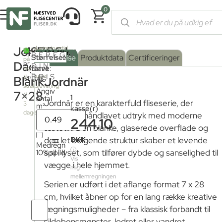
0
Forside
/
Shop
/
Fliser og klinker
/
Farvede fliser
/ Jordnär Dag B
Jordnär
497,96
kr.
Leveringstid
2
10.29m
BEREGN
fra
Serie
Overflade
Størrelse
:
Beskrivelse
Produktdata
Certificeringer
på
fjernlager:
Dag
pr.
DIN
farve
Blank
:
lager
3
PRIS
uger
til
Blank
M²
DAG
Jordnär
Blank
strakslevering
Angiv
7×28
(1-
1
antal
Jordnär er en karakterfuld fliseserie, der
3
m²
kasse(r)
dage)
forener et håndlavet udtryk med moderne
244.10
æstetik. Den blanke, glaserede overflade og
=
DKK
den let bølgende struktur skaber et levende
Medregn
ⓘ
10% spild
spil i lyset, som tilfører dybde og sanselighed til
Vis
vægge i hele hjemmet.
mig
mellemregningen
Serien er udført i det aflange format 7 x 28
cm, hvilket åbner op for en lang række kreative
Antal
lægningsmuligheder – fra klassisk forbandt til
fliser
sildebensmønster, lodret eller vandret