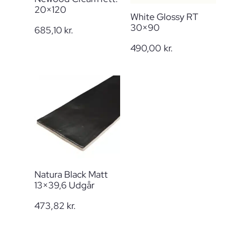
20×120
White Glossy RT
30×90
685,10
kr.
490,00
kr.
Natura Black Matt
13×39,6 Udgår
473,82
kr.