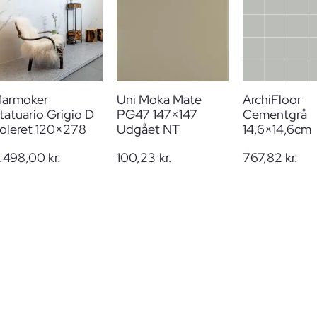
armoker
Uni Moka Mate
ArchiFloor
tatuario Grigio D
PG47 147×147
Cementgrå
oleret 120×278
Udgået NT
14,6×14,6cm
.498,00
kr.
100,23
kr.
767,82
kr.