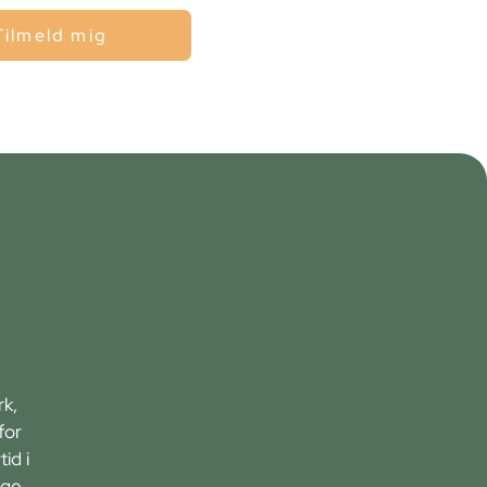
Tilmeld mig
rk,
for
id i
ge.