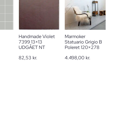
Handmade Violet
Marmoker
7399 13×13
Statuario Grigio B
UDGÅET NT
Poleret 120×278
82,53
kr.
4.498,00
kr.