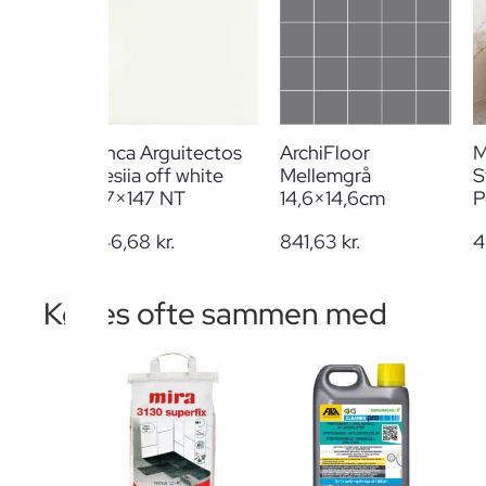
Cinca Arguitectos
ArchiFloor
M
Fresiia off white
Mellemgrå
S
147×147 NT
14,6×14,6cm
P
246,68
kr.
841,63
kr.
4
Købes ofte sammen med