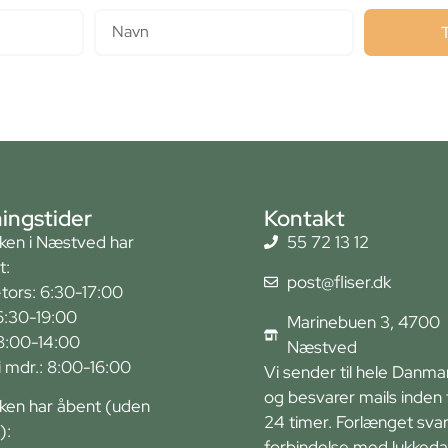
ingstider
Kontakt
kken i Næstved har
55 72 13 12
t:
post@fliser.dk
tors: 6:30-17:00
6:30-19:00
Marinebuen 3, 4700
 8:00-14:00
Næstved
r i mdr.: 8:00-16:00
Vi sender til hele Danma
og besvarer mails inden 
kken har åbent (uden
24 timer. Forlænget svart
):
forbindelse med lukkeda