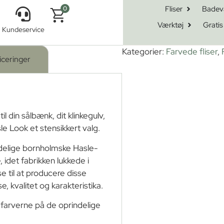
Fliser
Badev
0
Værktøj
Gratis
Kundeservice
 MN 2307 Brun Afr. Kop NY 15x15x1,8
Kategorier:
Farvede fliser
,
iceringer
il din sålbænk, dit klinkegulv,
e Look et stensikkert valg.
indelige bornholmske Hasle-
 idet fabrikken lukkede i
se til at producere disse
e, kvalitet og karakteristika.
l farverne på de oprindelige