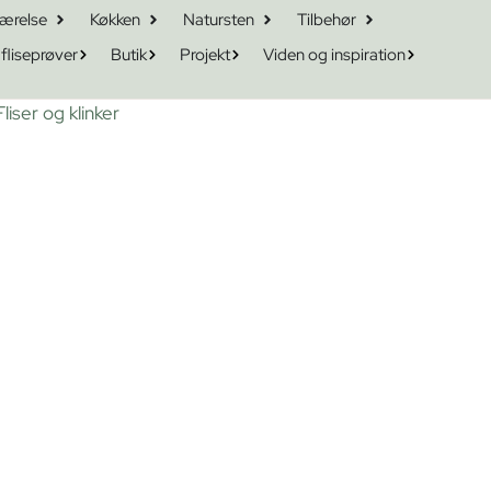
ærelse
Køkken
Natursten
Tilbehør
 fliseprøver
Butik
Projekt
Viden og inspiration
Fliser og klinker