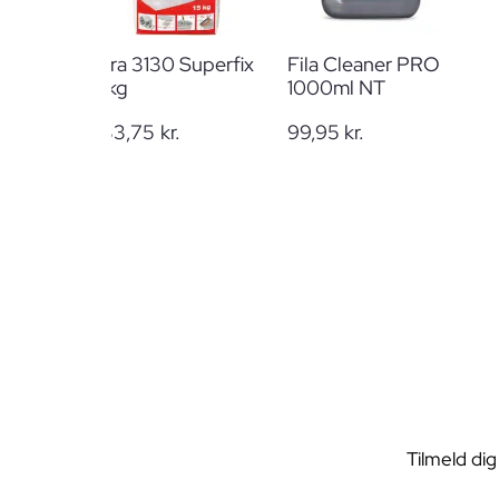
Mira 3130 Superfix
Fila Cleaner PRO
15kg
1000ml NT
233,75
kr.
99,95
kr.
Tilmeld dig
E-mail