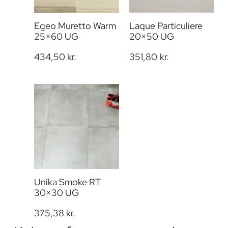
Egeo Muretto Warm
Laque Particuliere
25×60 UG
20×50 UG
434,50
kr.
351,80
kr.
Unika Smoke RT
30×30 UG
375,38
kr.