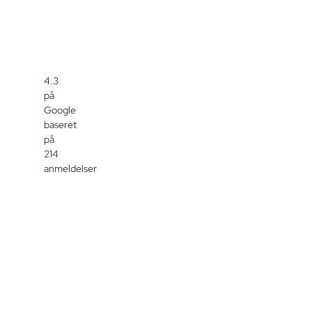
4.3
på
Google
baseret
på
214
anmeldelser