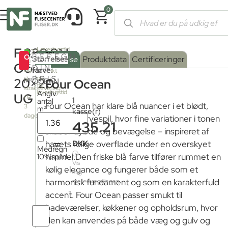
0
Forside
/
Shop
/
Fliser og klinker
/
Fliser med betonlook
/ Four 
Four
320,01
kr.
Leveringstid
2
16.32m
BEREGN
OUTLET
fra
Serie
Overflade
Størrelse
:
Beskrivelse
Produktdata
Certificeringer
på
fjernlager:
Ocean
pr.
DIN
farve
Mat
:
lager
Kontakt
PRIS
os
til
20×20
M²
OCEAN
Four Ocean
for
strakslevering
leveringstid
Angiv
Mat
UG
(1-
1
antal
Four Ocean har klare blå nuancer i et blødt,
3
m²
kasse(r)
dage)
levende farvespil, hvor fine variationer i tonen
435.21
skaber dybde og bevægelse – inspireret af
=
DKK
havets rolige overflade under en overskyet
Medregn
ⓘ
10% spild
himmel.Den friske blå farve tilfører rummet en
Vis
kølig elegance og fungerer både som et
mig
harmonisk fundament og som en karakterfuld
mellemregningen
accent. Four Ocean passer smukt til
badeværelser, køkkener og opholdsrum, hvor
Antal
den kan anvendes på både væg og gulv og
fliser