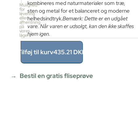
kombineres med naturmaterialer som træ,
pr.
Mulighed
kasse
for
sten og metal for et balanceret og moderne
levering
34
eller
helhedsindtryk.
Bemærk: Dette er en udgået
stk
afhentning
vare. Når varen er udsolgt, kan den ikke skaffes
≈
på
vores
1.36m²
hjem igen.
lager
Pris
pr.
kasse
Tilføj til kurv
435.21
DKK
435.21
DKK
1.36
m²
÷
Bestil en gratis fliseprøve
1.36m²
≈
1
x
435.21
=
435.21
DKK