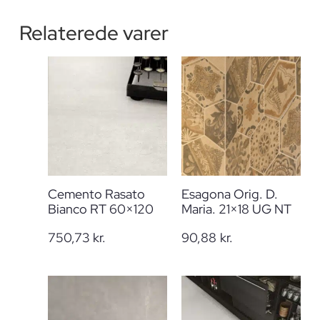
Relaterede varer
Cemento Rasato
Esagona Orig. D.
Bianco RT 60×120
Maria. 21×18 UG NT
750,73
kr.
90,88
kr.