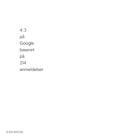
4.3
på
Google
baseret
på
214
anmeldelser
KERAMISK