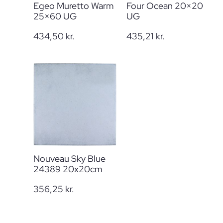
Egeo Muretto Warm
Four Ocean 20×20
25×60 UG
UG
434,50
kr.
435,21
kr.
Nouveau Sky Blue
24389 20x20cm
356,25
kr.