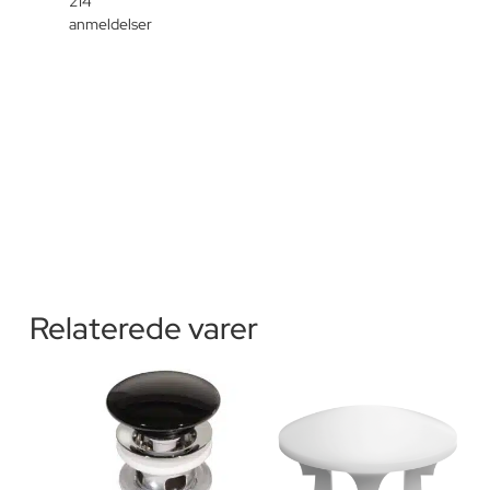
214
anmeldelser
Relaterede varer