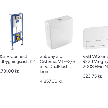
&B ViConnect
Subway 3.0
V&B ViConn
ndbygningscist. 112
Cisterne, VTF-S/B
9224 Vægtr
med DualFlush i
200S Hvid 
.781,00
kr.
krom
623,75
kr.
4.857,00
kr.