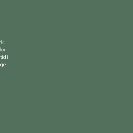
rk,
for
id i
ge.