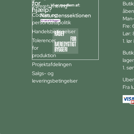
for
Buti
Varereturnering
hjælp?
åben
Cookies og
Man-
persondatapolitik
Fre: 
Handelsbetingelser
Lør:
Tolerencer
1. lø
for
Buti
produktion
lager
Projektafdelingen
1. sø
Salgs- og
Ubem
leveringsbetingelser
Fra l