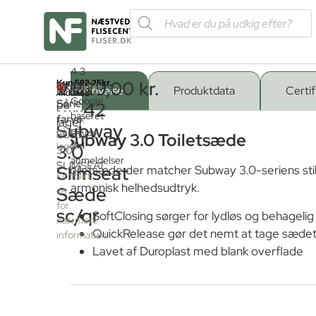
Forside
/
4.3
Shop
/
Badeværelse
/
Toiletter
/ V&B 8M42 Subway 
V&B
2.329,00
kr.
Ikke
på
Produktet
Beskrivelse
Produktdata
Certif
Google
er
Serie
på
8M42
baseret
ikke
farve
:
lager
Subway
på
på
SUBWAY
Subway 3.0 Toiletsæde
214
lager
3.0
3.0
anmeldelser
–
SLIMSEAT
Slimseat
Toiletsæde der matcher Subway 3.0-seriens stilr
Kontakt
harmonisk helhedsudtryk.
Sæde
os
for
sc/qr
SoftClosing sørger for lydløs og behagelig 
nærmere
QuickRelease gør det nemt at tage sædet
information
Lavet af Duroplast med blank overflade