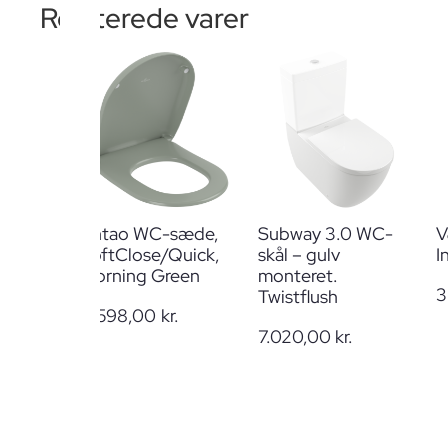
Relaterede varer
Antao WC-sæde,
Subway 3.0 WC-
V
SoftClose/Quick,
skål – gulv
I
Morning Green
monteret.
3
Twistflush
2.598,00
kr.
7.020,00
kr.