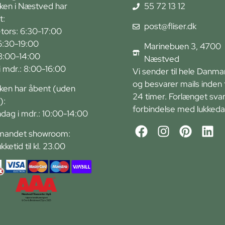
kken i Næstved har
55 72 13 12
t:
post@fliser.dk
tors: 6:30-17:00
6:30-19:00
Marinebuen 3, 4700
 8:00-14:00
Næstved
r i mdr.: 8:00-16:00
Vi sender til hele Danma
og besvarer mails inden 
kken har åbent (uden
24 timer. Forlænget svart
):
forbindelse med lukkeda
ndag i mdr.: 10:00-14:00
andet showroom:
ukketid til kl. 23.00