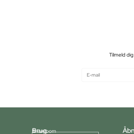
Tilmeld dig
E-mail
Brug
Åbn
Showroom