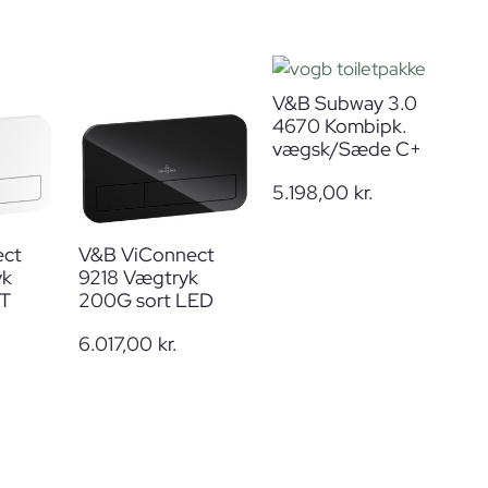
V&B Subway 3.0
4670 Kombipk.
vægsk/Sæde C+
5.198,00
kr.
ect
V&B ViConnect
yk
9218 Vægtryk
NT
200G sort LED
6.017,00
kr.