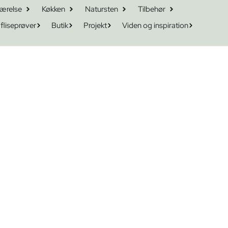
ærelse
Køkken
Natursten
Tilbehør
 fliseprøver
Butik
Projekt
Viden og inspiration