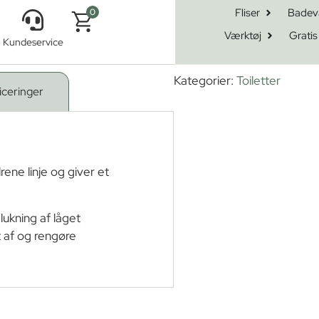
Fliser
Badev
0
Værktøj
Gratis
Kundeservice
3.0 Slimseat Sæde sc/qr
Kategorier:
Toiletter
iceringer
ene linje og giver et
lukning af låget
 af og rengøre