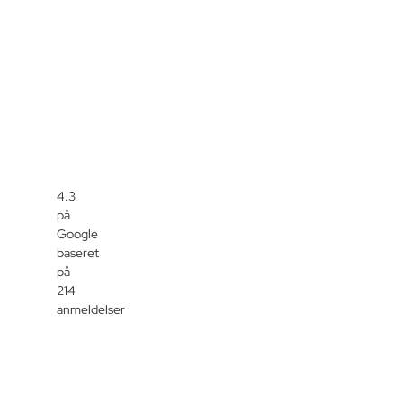
4.3
på
Google
baseret
på
214
anmeldelser