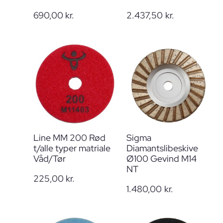
690,00
kr.
2.437,50
kr.
Line MM 200 Rød
Sigma
t/alle typer matriale
Diamantslibeskive
Våd/Tør
Ø100 Gevind M14
NT
225,00
kr.
1.480,00
kr.