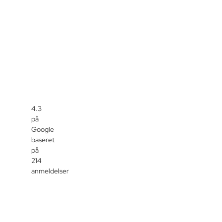
4.3
på
Google
baseret
på
214
anmeldelser