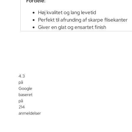
Fordele:
Høj kvalitet og lang levetid
Perfekt til afrunding af skarpe flisekanter
Giver en glat og ensartet finish
4.3
på
Google
baseret
på
214
anmeldelser