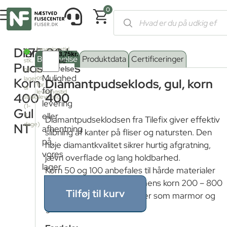
0
Forside
/
Shop
/
Værktøj
/
Værktøj til skæring af fliser
/
Værktøj ti
Diamant
175,00
kr.
Leveringstid
12
fra
Beskrivelse
Produktdata
Certificeringer
stk.
fjernlager:
Pudseklods
Størrelse
på
Kontakt
Mulighed
os
lager
Korn
Diamantpudseklods, gul, korn
for
Korn 100
til
for
leveringstid
400
400
strakslevering
levering
(1-
Gul
Korn 200
eller
3
Diamantpudseklodsen fra Tilefix giver effektiv
dage)
NT
afhentning
slibning af kanter på fliser og natursten. Den
Korn 400
på
høje diamantkvalitet sikrer hurtig afgratning,
vores
jævn overflade og lang holdbarhed.
lager
Korn 50
Korn 50 og 100 anbefales til hårde materialer
som granit og porcelæn, mens korn 200 – 800
Tilføj til kurv
Korn 800
passer til blødere materialer som marmor og
glas.