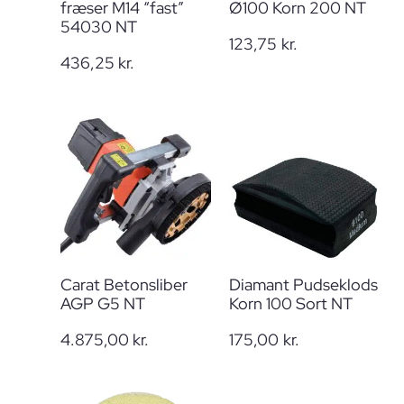
fræser M14 “fast”
Ø100 Korn 200 NT
54030 NT
123,75
kr.
436,25
kr.
Carat Betonsliber
Diamant Pudseklods
AGP G5 NT
Korn 100 Sort NT
4.875,00
kr.
175,00
kr.