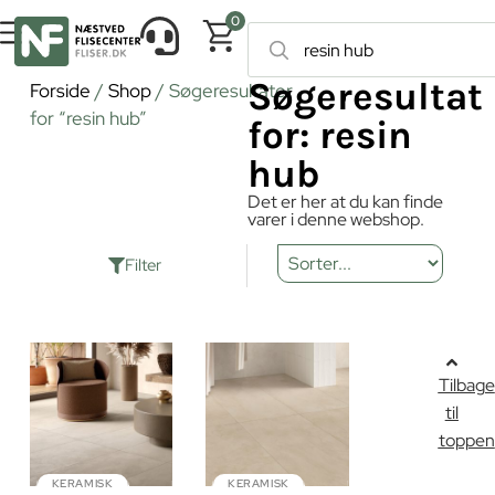
0
Søgeresultat
Forside
/
Shop
/ Søgeresultater
for “resin hub”
for: resin
hub
Det er her at du kan finde
varer i denne webshop.
Filter
Tilbage
til
toppen
KERAMISK
KERAMISK